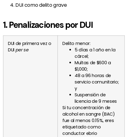
DUI como delito grave
1. Penalizaciones por DUI
DUI de primera vez o
Delito menor:
DUI
per se
5 días a 1 año en la
cárcel;
Multas de $600 a
$1,000;
48 a 96 horas de
servicio comunitario;
y
Suspensión de
licencia de 9 meses
Si tu concentración de
alcohol en sangre (BAC)
fue al menos 0.15%, eres
etiquetado como
conductor ebrio