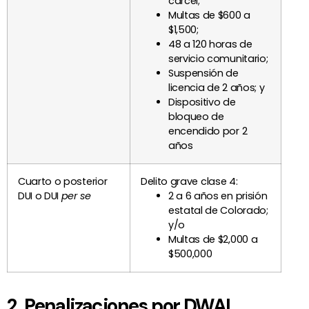
cárcel;
Multas de $600 a
$1,500;
48 a 120 horas de
servicio comunitario;
Suspensión de
licencia de 2 años; y
Dispositivo de
bloqueo de
encendido por 2
años
Cuarto o posterior
Delito grave clase 4:
DUI o DUI
per se
2 a 6 años en prisión
estatal de Colorado;
y/o
Multas de $2,000 a
$500,000
2. Penalizaciones por DWAI