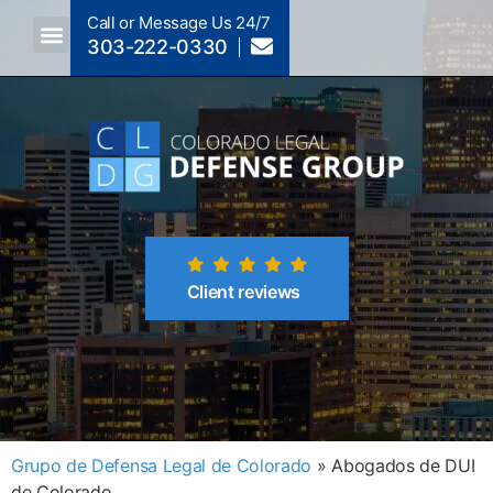
Call or Message Us 24/7
303-222-0330
Crimes A-Z
Crimes By Code Section
Client reviews
Grupo de Defensa Legal de Colorado
»
Abogados de DUI
de Colorado