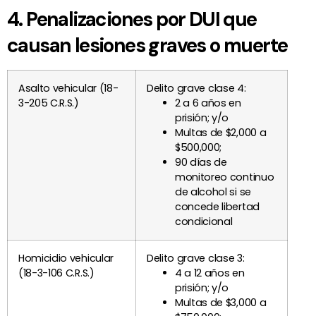
4. Penalizaciones por DUI que
causan lesiones graves o muerte
Asalto vehicular (18-
Delito grave clase 4:
3-205 C.R.S.)
2 a 6 años en
prisión; y/o
Multas de $2,000 a
$500,000;
90 días de
monitoreo continuo
de alcohol si se
concede libertad
condicional
Homicidio vehicular
Delito grave clase 3:
(18-3-106 C.R.S.)
4 a 12 años en
prisión; y/o
Multas de $3,000 a