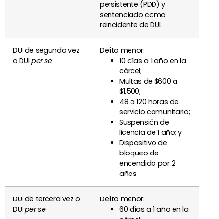
persistente (PDD) y
sentenciado como
reincidente de DUI.
DUI de segunda vez
Delito menor:
o DUI
per se
10 días a 1 año en la
cárcel;
Multas de $600 a
$1,500;
48 a 120 horas de
servicio comunitario;
Suspensión de
licencia de 1 año; y
Dispositivo de
bloqueo de
encendido por 2
años
DUI de tercera vez o
Delito menor:
DUI
per se
60 días a 1 año en la