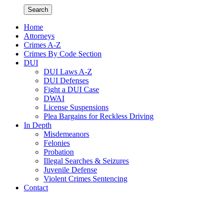
Search
Home
Attorneys
Crimes A-Z
Crimes By Code Section
DUI
DUI Laws A-Z
DUI Defenses
Fight a DUI Case
DWAI
License Suspensions
Plea Bargains for Reckless Driving
In Depth
Misdemeanors
Felonies
Probation
Illegal Searches & Seizures
Juvenile Defense
Violent Crimes Sentencing
Contact