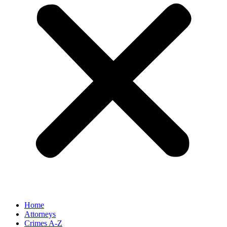
Home
Attorneys
Crimes A-Z