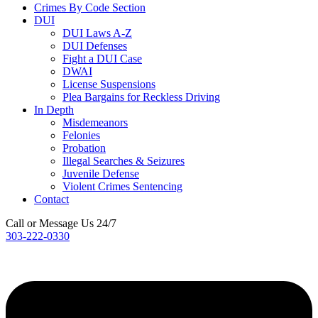
Crimes By Code Section
DUI
DUI Laws A-Z
DUI Defenses
Fight a DUI Case
DWAI
License Suspensions
Plea Bargains for Reckless Driving
In Depth
Misdemeanors
Felonies
Probation
Illegal Searches & Seizures
Juvenile Defense
Violent Crimes Sentencing
Contact
Call or Message Us 24/7
303-222-0330