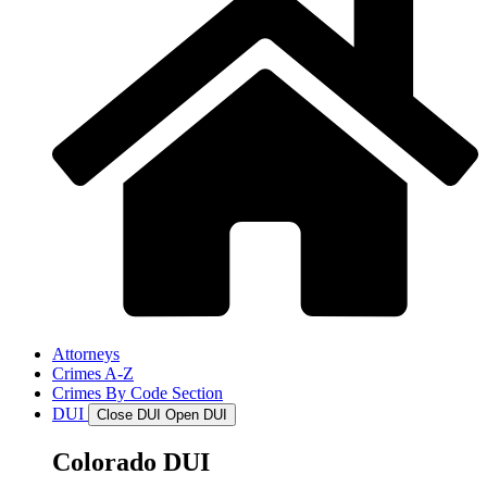
Attorneys
Crimes A-Z
Crimes By Code Section
DUI
Close DUI
Open DUI
Colorado DUI