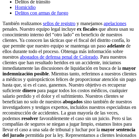
Delitos de tránsito
Homicidio
Delitos con armas de fuego
También realizamos
sellos de registro
y manejamos
apelaciones
penales. Nuestro equipo legal incluye
ex fiscales
que ahora usan su
conocimiento interno del “otro lado” en beneficio de nuestros
clientes. Ya conocen las tácticas que el fiscal del distrito confía, lo
que permite que nuestro equipo se mantenga un paso
adelante
de
ellos durante todo el proceso. Obtenga más información sobre
nuestros
abogados de defensa penal de Colorado
. Para nuestros
clientes que han resultado heridos en un accidente, iniciamos
inmediatamente las discusiones de liquidación en busca de la
mayor
indemnización posible
. Mientras tanto, referimos a nuestros clientes
a médicos y quiroprácticos felices de proporcionar atención sin pago
hasta que, si es el caso, ganemos. Nuestro objetivo es recuperar
suficiente
dinero
para pagar todos los costos médicos, cualquier
salario perdido y el dolor y el sufrimiento. Nuestros clientes se
benefician no solo de nuestros
abogados
sino también de nuestros
investigadores y testigos expertos, incluidos nuestros especialistas en
reconstrucción de accidentes. La gran mayoría de las veces,
podemos
resolver
favorablemente el caso sin un juicio. Pero si las
compañías de seguros se niegan a jugar limpio, estamos listos para
llevar el caso a una sala de tribunal y luchar por la
mayor sentencia
del jurado
permitida por la ley. Representamos a clientes lesionados