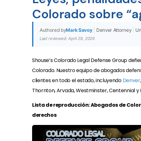
Colorado sobre “a
Authored by
Mark Savoy
|
Denver Attorney
|
Un
Last reviewed: April 28, 2026
Shouse’s Colorado Legal Defense Group defie
Colorado. Nuestro equipo de abogados defens
clientes en todo el estado, incluyendo
Denver
Thornton, Arvada, Westminster, Centennial y 
Lista de reproducción: Abogados de Colo
derechos