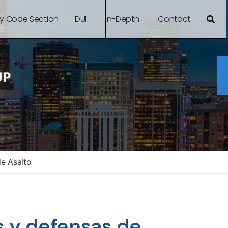
By Code Section
DUI
In-Depth
Contact
e Asalto
s y defensas de