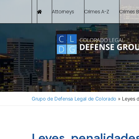
Attorneys
Crimes A-Z
Crimes 
Grupo de Defensa Legal de Colorado
»
Leyes d
Leyes, penalidade