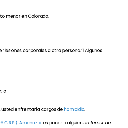
lito menor en Colorado.
e “lesiones corporales a otra persona.”1 Algunos
; o
, usted enfrentaría cargos de
homicidio
.
 C.R.S.)
.
Amenazar
es poner a alguien
en temor de