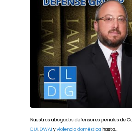
Nuestros abogados defensores penales de Co
DUI
,
DWAI
y
violencia doméstica
hasta…