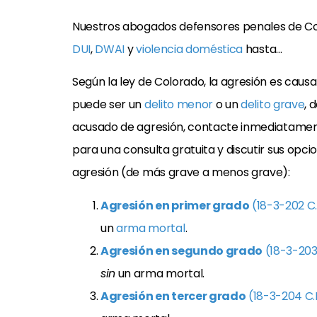
Nuestros abogados defensores penales de Co
DUI
,
DWAI
y
violencia doméstica
hasta…
Según la ley de Colorado, la agresión es causa
puede ser un
delito menor
o un
delito grave
, 
acusado de agresión, contacte inmediatame
para una consulta gratuita y discutir sus opci
agresión (de más grave a menos grave):
Agresión en primer grado
(18-3-202 C.
un
arma mortal
.
Agresión en segundo grado
(18-3-203 
sin
un arma mortal.
Agresión en tercer grado
(18-3-204 C.R