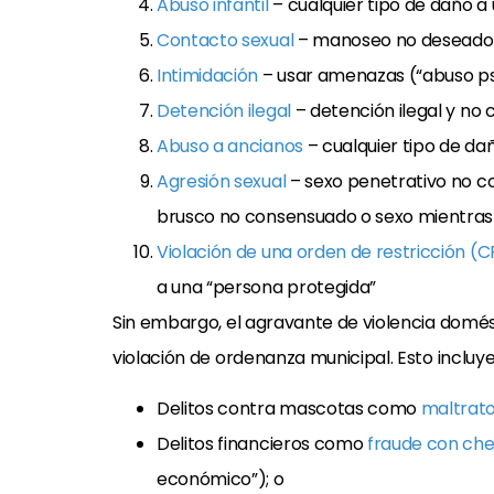
Abuso infantil
– cualquier tipo de daño a
Contacto sexual
– manoseo no deseado
Intimidación
– usar amenazas (“abuso ps
Detención ilegal
– detención ilegal y no
Abuso a ancianos
– cualquier tipo de d
Agresión sexual
– sexo penetrativo no c
brusco no consensuado o sexo mientras l
Violación de una orden de restricción (
a una “persona protegida”
Sin embargo, el agravante de violencia domé
violación de ordenanza municipal. Esto incluye
Delitos contra mascotas como
maltrato
Delitos financieros como
fraude con ch
económico”); o