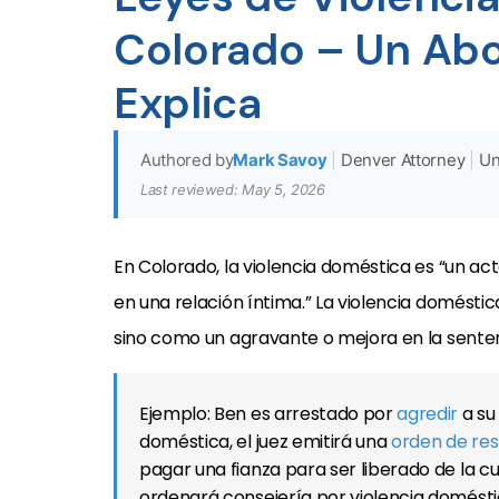
Colorado – Un Ab
Explica
Authored by
Mark Savoy
|
Denver Attorney
|
Un
Last reviewed: May 5, 2026
En Colorado, la violencia doméstica es “un a
en una relación íntima.” La violencia domésti
sino como un agravante o mejora en la senten
Ejemplo: Ben es arrestado por
agredir
a su
doméstica, el juez emitirá una
orden de res
pagar una fianza para ser liberado de la cu
ordenará consejería por violencia domésti