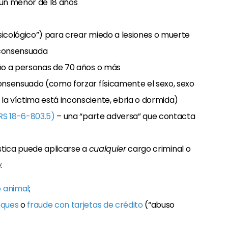
 un menor de 18 años
icológico”) para crear miedo a lesiones o muerte
 consensuada
año a personas de 70 años o más
onsensuado (como forzar físicamente el sexo, sexo
a víctima está inconsciente, ebria o dormida)
CRS 18-6-803.5)
– una “parte adversa” que contacta
stica puede aplicarse a
cualquier
cargo criminal o
:
 animal
;
eques
o
fraude con tarjetas de crédito
(“abuso