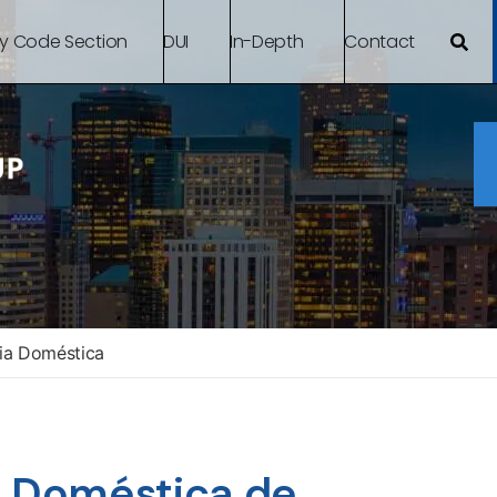
By Code Section
DUI
In-Depth
Contact
ia Doméstica
a Doméstica de