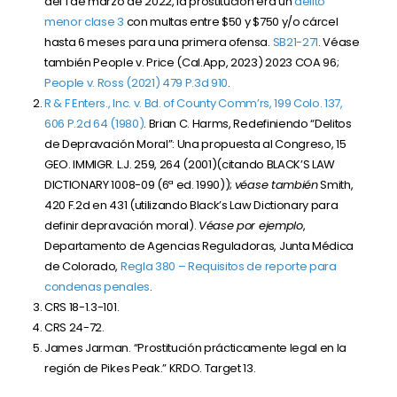
del 1 de marzo de 2022, la prostitución era un
delito
menor clase 3
con multas entre $50 y $750 y/o cárcel
hasta 6 meses para una primera ofensa.
SB21-271
. Véase
también People v. Price (Cal.App, 2023)
2023 COA 96
;
People v. Ross (2021)
479 P.3d 910
.
R & F Enters., Inc. v. Bd. of County Comm’rs, 199 Colo. 137,
606 P.2d 64 (1980)
. Brian C. Harms, Redefiniendo “Delitos
de Depravación Moral”: Una propuesta al Congreso, 15
GEO. IMMIGR. L.J. 259, 264 (2001)(citando BLACK’S LAW
DICTIONARY 1008-09 (6ª ed. 1990));
véase también
Smith,
420 F.2d en 431 (utilizando Black’s Law Dictionary para
definir depravación moral).
Véase por ejemplo
,
Departamento de Agencias Reguladoras, Junta Médica
de Colorado,
Regla 380 – Requisitos de reporte para
condenas penales
.
CRS 18-1.3-101.
CRS 24-72.
James Jarman. “Prostitución prácticamente legal en la
región de Pikes Peak.” KRDO. Target 13.