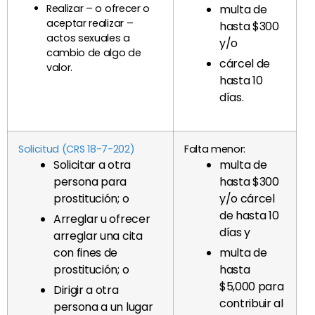
Realizar – o ofrecer o
multa de
aceptar realizar –
hasta $300
actos sexuales a
y/o
cambio de algo de
cárcel de
valor.
hasta 10
días.
Solicitud (CRS 18-7-202)
Falta menor:
Solicitar a otra
multa de
persona para
hasta $300
prostitución; o
y/o cárcel
de hasta 10
Arreglar u ofrecer
días y
arreglar una cita
con fines de
multa de
prostitución; o
hasta
$5,000 para
Dirigir a otra
contribuir al
persona a un lugar