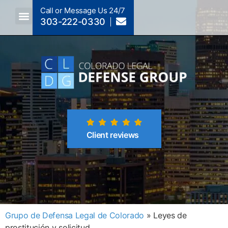
Call or Message Us 24/7
303-222-0330
Crimes A-Z
Crimes By Code Section
Client reviews
Grupo de Defensa Legal de Colorado
»
Leyes de
prostitución y solicitud