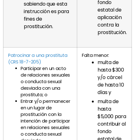
fondo
sabiendo que esta
estatal de
instrucción es para
aplicación
fines de
contra la
prostitución.
prostitución.
Patrocinar a una prostituta
Falta menor:
(CRS 18-7-205)
multa de
Participar en un acto
hasta $300
de relaciones sexuales
y/o cárcel
o conducta sexual
de hasta 10
desviada con una
días y
prostituta; o
multa de
Entrar y/o permanecer
en un lugar de
hasta
prostitución con la
$5,000 para
intención de participar
contribuir al
en relaciones sexuales
fondo
o conducta sexual
estatal de