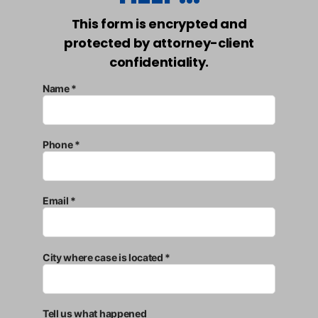
This form is encrypted and
protected by attorney-client
confidentiality.
Name *
Phone *
Email *
City where case is located *
Tell us what happened