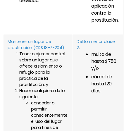
desviada.
aplicación
contra la
prostitución.
Mantener un lugar de
Delito menor clase
prostitución (CRS 18-7-204)
2
:
Tener o ejercer control
multa de
sobre un lugar que
hasta $750
ofrece aislamiento o
y/o
refugio para la
cárcel de
práctica de la
hasta 120
prostitución; y
días.
Hacer cualquiera de lo
siguiente:
conceder o
permitir
conscientemente
el uso del lugar
para fines de