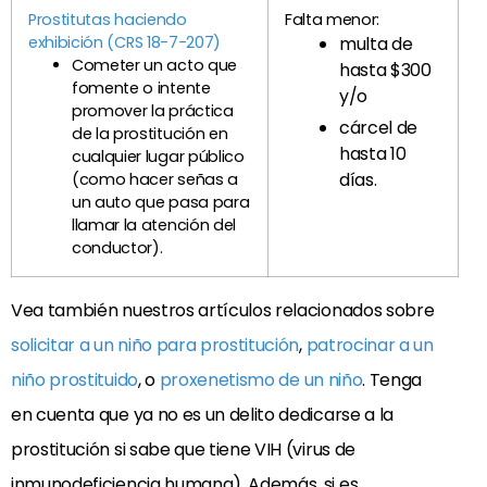
Prostitutas haciendo
Falta menor:
exhibición (CRS 18-7-207)
multa de
Cometer un acto que
hasta $300
fomente o intente
y/o
promover la práctica
cárcel de
de la prostitución en
hasta 10
cualquier lugar público
días.
(como hacer señas a
un auto que pasa para
llamar la atención del
conductor).
Vea también nuestros artículos relacionados sobre
solicitar a un niño para prostitución
,
patrocinar a un
niño prostituido
, o
proxenetismo de un niño
. Tenga
en cuenta que ya no es un delito dedicarse a la
prostitución si sabe que tiene VIH (virus de
inmunodeficiencia humana). Además, si es