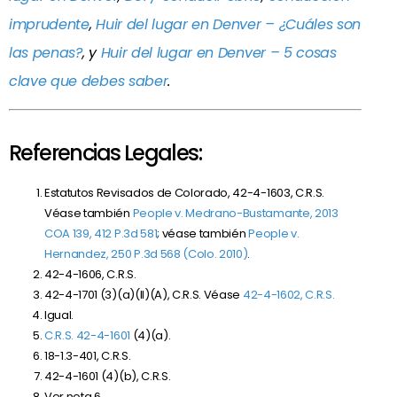
imprudente
,
Huir del lugar en Denver – ¿Cuáles son
las penas?
, y
Huir del lugar en Denver – 5 cosas
clave que debes saber
.
Referencias Legales:
Estatutos Revisados de Colorado, 42-4-1603, C.R.S.
Véase también
People v. Medrano-Bustamante, 2013
COA 139, 412 P.3d 581
; véase también
People v.
Hernandez, 250 P.3d 568 (Colo. 2010)
.
42-4-1606, C.R.S.
42-4-1701 (3)(a)(II)(A), C.R.S. Véase
42-4-1602, C.R.S.
Igual.
C.R.S. 42-4-1601
(4)(a).
18-1.3-401, C.R.S.
42-4-1601 (4)(b), C.R.S.
Ver nota 6.