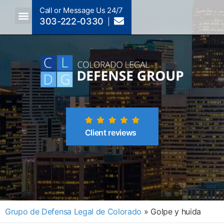
Call or Message Us 24/7
303-222-0330
Crimes A-Z
Crimes By Code Section
Client reviews
Grupo de Defensa Legal de Colorado
»
Golpe y huida