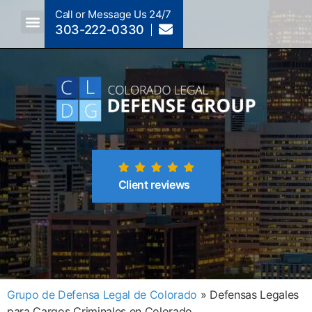
Call or Message Us 24/7
303-222-0330
Crimes A-Z
Crimes By Code Section
Client reviews
Grupo de Defensa Legal de Colorado
»
Defensas Legales
para Cargos Criminales en Colorado