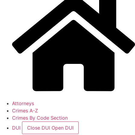
Attorneys
Crimes A-Z
Crimes By Code Section
DUI
Close DUI
Open DUI