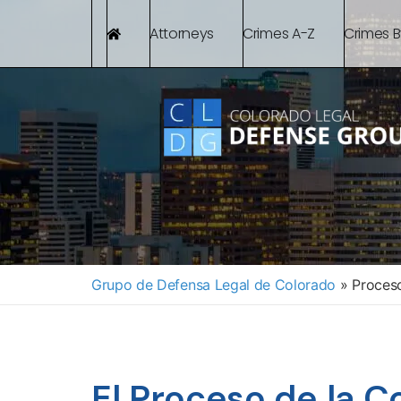
Attorneys
Crimes A-Z
Crimes 
Grupo de Defensa Legal de Colorado
»
Proceso
El Proceso de la C