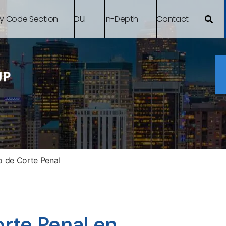
By Code Section
DUI
In-Depth
Contact
 de Corte Penal
orte Penal en