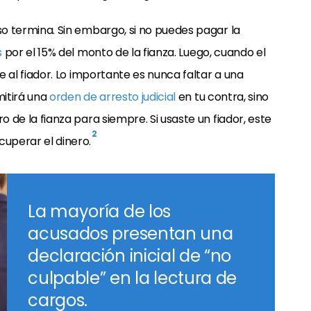
so termina.
Sin embargo, si no puedes pagar la
s
por el 15% del monto de la fianza.
Luego, cuando el
e al fiador. Lo importante es nunca faltar a una
mitirá una
orden de arresto judicial
en tu contra, sino
o de la fianza para siempre. Si usaste un fiador, este
2
cuperar el dinero.
La mayoría de los
acusados presentan una
declaración inicial de “no
culpable” en la lectura de
cargos.